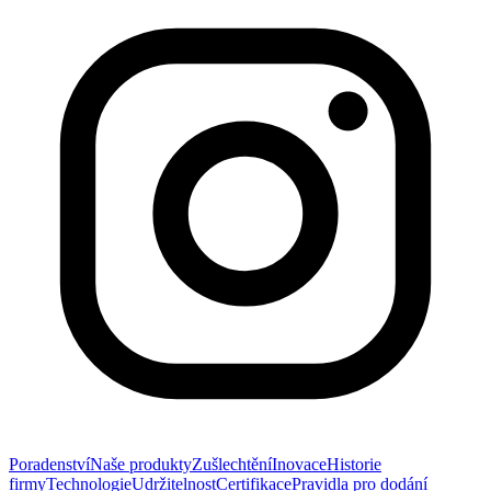
Poradenství
Naše produkty
Zušlechtění
Inovace
Historie
firmy
Technologie
Udržitelnost
Certifikace
Pravidla pro dodání