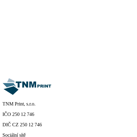
Jméno
E-mail
Telefon
Firma
Zpráva
Souhlasím se zpracováním osobních údajů dle
zásad ochrany
osobních údajů
Odeslat poptávku
TNM Print, s.r.o.
IČO 250 12 746
DIČ CZ 250 12 746
Sociální sítě