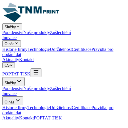
Služby
Poradenství
Naše produkty
Zušlechtění
Inovace
O nás
Historie firmy
Technologie
Udržitelnost
Certifikace
Pravidla pro
dodání dat
Aktuality
Kontakt
CS
POPTAT TISK
Služby
Poradenství
Naše produkty
Zušlechtění
Inovace
O nás
Historie firmy
Technologie
Udržitelnost
Certifikace
Pravidla pro
dodání dat
Aktuality
Kontakt
POPTAT TISK