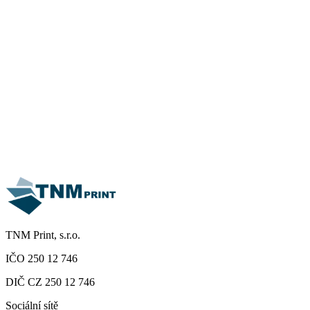
Jméno
E-mail
Telefon
Firma
Zpráva
Souhlasím se zpracováním osobních údajů dle
zásad ochrany
osobních údajů
Odeslat poptávku
TNM Print, s.r.o.
IČO 250 12 746
DIČ CZ 250 12 746
Sociální sítě