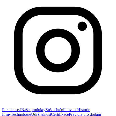
Poradenství
Naše produkty
Zušlechtění
Inovace
Historie
firmy
Technologie
Udržitelnost
Certifikace
Pravidla pro dodání