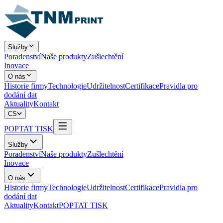
Služby
Poradenství
Naše produkty
Zušlechtění
Inovace
O nás
Historie firmy
Technologie
Udržitelnost
Certifikace
Pravidla pro
dodání dat
Aktuality
Kontakt
CS
POPTAT TISK
Služby
Poradenství
Naše produkty
Zušlechtění
Inovace
O nás
Historie firmy
Technologie
Udržitelnost
Certifikace
Pravidla pro
dodání dat
Aktuality
Kontakt
POPTAT TISK