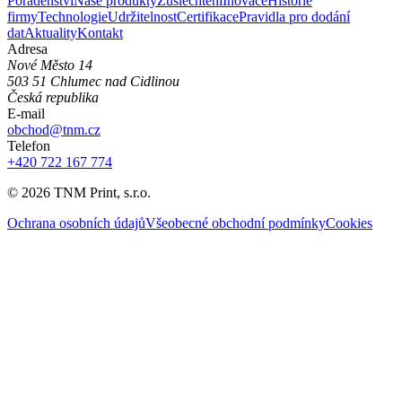
Poradenství
Naše produkty
Zušlechtění
Inovace
Historie
firmy
Technologie
Udržitelnost
Certifikace
Pravidla pro dodání
dat
Aktuality
Kontakt
Adresa
Nové Město 14
503 51 Chlumec nad Cidlinou
Česká republika
E-mail
obchod@tnm.cz
Telefon
+420 722 167 774
©
2026
TNM Print, s.r.o.
Ochrana osobních údajů
Všeobecné obchodní podmínky
Cookies