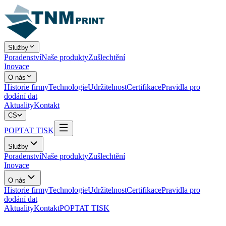
Služby
Poradenství
Naše produkty
Zušlechtění
Inovace
O nás
Historie firmy
Technologie
Udržitelnost
Certifikace
Pravidla pro
dodání dat
Aktuality
Kontakt
CS
POPTAT TISK
Služby
Poradenství
Naše produkty
Zušlechtění
Inovace
O nás
Historie firmy
Technologie
Udržitelnost
Certifikace
Pravidla pro
dodání dat
Aktuality
Kontakt
POPTAT TISK