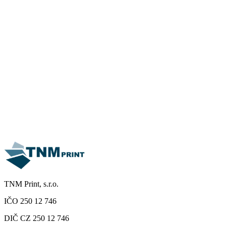
22. listopadu 2021
Zavedení výroby faksimile maleb a grafik v tiskárně
TNM PRINT s.r.o.
Projekt je spolufinancován Evropskou unií z prostředků Evropského
fondu pro regionální rozvoj prostřednictvím Operačního programu
Podnikání a inovace pro konkurenceschopnost.
Číst více
TNM Print, s.r.o.
IČO 250 12 746
DIČ CZ 250 12 746